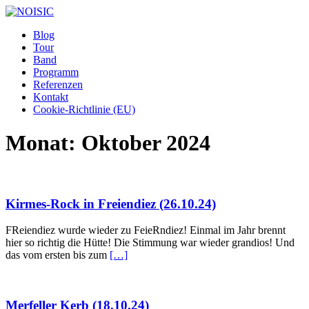
Blog
Tour
Band
Programm
Referenzen
Kontakt
Cookie-Richtlinie (EU)
Monat:
Oktober 2024
Kirmes-Rock in Freiendiez (26.10.24)
FReiendiez wurde wieder zu FeieRndiez! Einmal im Jahr brennt
hier so richtig die Hütte! Die Stimmung war wieder grandios! Und
das vom ersten bis zum
[…]
Merfeller Kerb (18.10.24)