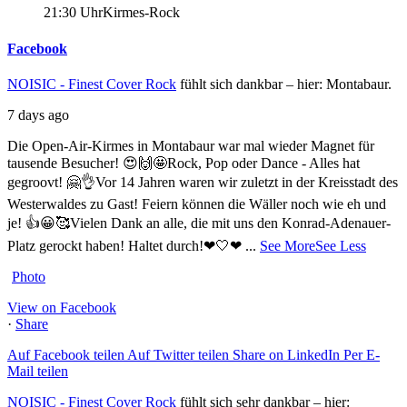
21:30 Uhr
Kirmes-Rock
Facebook
NOISIC - Finest Cover Rock
fühlt sich dankbar – hier: Montabaur.
7 days ago
Die Open-Air-Kirmes in Montabaur war mal wieder Magnet für
tausende Besucher! 😍🙌🤩
Rock, Pop oder Dance - Alles hat
gegroovt! 🤗👌
Vor 14 Jahren waren wir zuletzt in der Kreisstadt des
Westerwaldes zu Gast! Feiern können die Wäller noch wie eh und
je! 👍😀🥰
Vielen Dank an alle, die mit uns den Konrad-Adenauer-
Platz gerockt haben! Haltet durch!❤🤍❤
...
See More
See Less
Photo
View on Facebook
·
Share
Auf Facebook teilen
Auf Twitter teilen
Share on LinkedIn
Per E-
Mail teilen
NOISIC - Finest Cover Rock
fühlt sich sehr dankbar – hier: