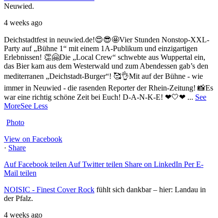
Neuwied.
4 weeks ago
Deichstadtfest in neuwied.de!😍😎🤩
Vier Stunden Nonstop-XXL-
Party auf „Bühne 1“ mit einem 1A-Publikum und einzigartigen
Erlebnissen! 👏🤗
Die „Local Crew“ schwebte aus Wuppertal ein,
das Bier kam aus dem Westerwald und zum Abendessen gab’s den
mediterranen „Deichstadt-Burger“! 🥰👌
Mit auf der Bühne - wie
immer in Neuwied - die rasenden Reporter der Rhein-Zeitung! 📸
Es
war eine richtig schöne Zeit bei Euch! D-A-N-K-E! ❤🤍❤
...
See
More
See Less
Photo
View on Facebook
·
Share
Auf Facebook teilen
Auf Twitter teilen
Share on LinkedIn
Per E-
Mail teilen
NOISIC - Finest Cover Rock
fühlt sich dankbar – hier: Landau in
der Pfalz.
4 weeks ago