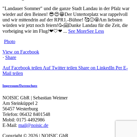
"Landauer Sommer" und die ganze Stadt Landau in der Pfalz war
wieder auf den Beinen! 😎😍😁
Der Untertorplatz war rappelvoll
und wir mittendrin auf der RPR1.-Bühne! 🥰🙂🤩
Am liebsten
würden wir jetzt noch feiern!🥳🤗
Danke Landau für die Zeit, die
vorbeiging wie im Flug!❤🤍❤
...
See More
See Less
Photo
View on Facebook
·
Share
Auf Facebook teilen
Auf Twitter teilen
Share on LinkedIn
Per E-
Mail teilen
Impressum/Datenschutz
NOISIC GbR | Sebastian Weimer
Am Steinküppel 2
56457 Westerburg
Telefon: 06432 8401548
Mobil: 0175 4492986
E-Mail:
mail@noisic.de
Copyright © 2026 | NOISIC GbR