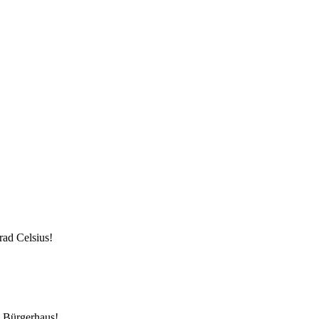
ad Celsius!
s Bürgerhaus!