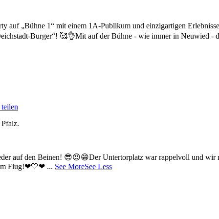
y auf „Bühne 1“ mit einem 1A-Publikum und einzigartigen Erlebniss
eichstadt-Burger“! 🥰👌
Mit auf der Bühne - wie immer in Neuwied - d
teilen
 Pfalz.
eder auf den Beinen! 😎😍😁
Der Untertorplatz war rappelvoll und wi
e im Flug!❤🤍❤
...
See More
See Less