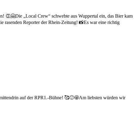
en! 👏🤗
Die „Local Crew“ schwebte aus Wuppertal ein, das Bier kam
ie rasenden Reporter der Rhein-Zeitung! 📸
Es war eine richtig
r mittendrin auf der RPR1.-Bühne! 🥰🙂🤩
Am liebsten würden wir