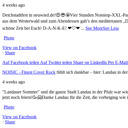
4 weeks ago
Deichstadtfest in neuwied.de!😍😎🤩
Vier Stunden Nonstop-XXL-Part
aus dem Westerwald und zum Abendessen gab’s den mediterranen „D
schöne Zeit bei Euch! D-A-N-K-E! ❤🤍❤
...
See More
See Less
Photo
View on Facebook
·
Share
Auf Facebook teilen
Auf Twitter teilen
Share on LinkedIn
Per E-Mail 
NOISIC - Finest Cover Rock
fühlt sich dankbar – hier: Landau in der
4 weeks ago
"Landauer Sommer" und die ganze Stadt Landau in der Pfalz war wi
jetzt noch feiern!🥳🤗
Danke Landau für die Zeit, die vorbeiging wi
Photo
View on Facebook
·
Share