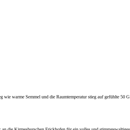
eg wie warme Semmel und die Raumtemperatur stieg auf gefühlte 50 Gr
 an die Kirmesburschen Frickhofen für ein volles und stimmgewaltige