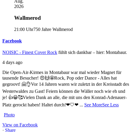
Aug.
2026
Wallmerod
21:00 Uhr
750 Jahre Wallmerod
Facebook
NOISIC - Finest Cover Rock
fühlt sich dankbar – hier: Montabaur.
4 days ago
Die Open-Air-Kirmes in Montabaur war mal wieder Magnet für
tausende Besucher! 😍🙌🤩
Rock, Pop oder Dance - Alles hat
gegroovt! 🤗👌
Vor 14 Jahren waren wir zuletzt in der Kreisstadt des
Westerwaldes zu Gast! Feiern können die Wäller noch wie eh und
je! 👍😀🥰
Vielen Dank an alle, die mit uns den Konrad-Adenauer-
Platz gerockt haben! Haltet durch!❤🤍❤
...
See More
See Less
Photo
View on Facebook
·
Share