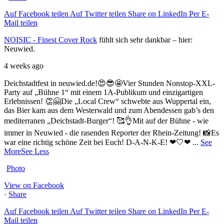
Auf Facebook teilen
Auf Twitter teilen
Share on LinkedIn
Per E-
Mail teilen
NOISIC - Finest Cover Rock
fühlt sich sehr dankbar – hier:
Neuwied.
4 weeks ago
Deichstadtfest in neuwied.de!😍😎🤩
Vier Stunden Nonstop-XXL-
Party auf „Bühne 1“ mit einem 1A-Publikum und einzigartigen
Erlebnissen! 👏🤗
Die „Local Crew“ schwebte aus Wuppertal ein,
das Bier kam aus dem Westerwald und zum Abendessen gab’s den
mediterranen „Deichstadt-Burger“! 🥰👌
Mit auf der Bühne - wie
immer in Neuwied - die rasenden Reporter der Rhein-Zeitung! 📸
Es
war eine richtig schöne Zeit bei Euch! D-A-N-K-E! ❤🤍❤
...
See
More
See Less
Photo
View on Facebook
·
Share
Auf Facebook teilen
Auf Twitter teilen
Share on LinkedIn
Per E-
Mail teilen