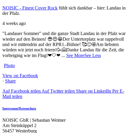
NOISIC - Finest Cover Rock
fühlt sich dankbar – hier: Landau in
der Pfalz.
4 weeks ago
"Landauer Sommer" und die ganze Stadt Landau in der Pfalz war
wieder auf den Beinen! 😎😍😁
Der Untertorplatz war rappelvoll
und wir mittendrin auf der RPR1.-Bühne! 🥰🙂🤩
Am liebsten
würden wir jetzt noch feiern!🥳🤗
Danke Landau für die Zeit, die
vorbeiging wie im Flug!❤🤍❤
...
See More
See Less
Photo
View on Facebook
·
Share
Auf Facebook teilen
Auf Twitter teilen
Share on LinkedIn
Per E-
Mail teilen
Impressum/Datenschutz
NOISIC GbR | Sebastian Weimer
Am Steinküppel 2
56457 Westerburg