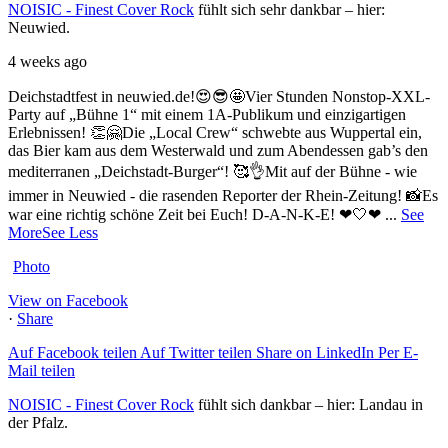
NOISIC - Finest Cover Rock
fühlt sich sehr dankbar – hier:
Neuwied.
4 weeks ago
Deichstadtfest in neuwied.de!😍😎🤩
Vier Stunden Nonstop-XXL-
Party auf „Bühne 1“ mit einem 1A-Publikum und einzigartigen
Erlebnissen! 👏🤗
Die „Local Crew“ schwebte aus Wuppertal ein,
das Bier kam aus dem Westerwald und zum Abendessen gab’s den
mediterranen „Deichstadt-Burger“! 🥰👌
Mit auf der Bühne - wie
immer in Neuwied - die rasenden Reporter der Rhein-Zeitung! 📸
Es
war eine richtig schöne Zeit bei Euch! D-A-N-K-E! ❤🤍❤
...
See
More
See Less
Photo
View on Facebook
·
Share
Auf Facebook teilen
Auf Twitter teilen
Share on LinkedIn
Per E-
Mail teilen
NOISIC - Finest Cover Rock
fühlt sich dankbar – hier: Landau in
der Pfalz.