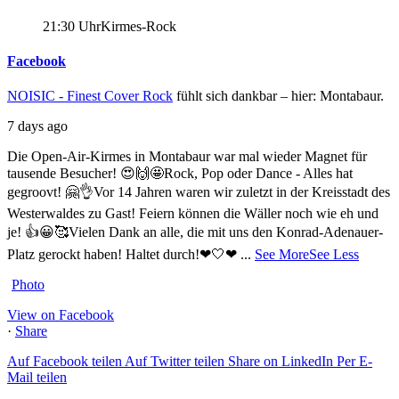
21:30 Uhr
Kirmes-Rock
Facebook
NOISIC - Finest Cover Rock
fühlt sich dankbar – hier: Montabaur.
7 days ago
Die Open-Air-Kirmes in Montabaur war mal wieder Magnet für
tausende Besucher! 😍🙌🤩
Rock, Pop oder Dance - Alles hat
gegroovt! 🤗👌
Vor 14 Jahren waren wir zuletzt in der Kreisstadt des
Westerwaldes zu Gast! Feiern können die Wäller noch wie eh und
je! 👍😀🥰
Vielen Dank an alle, die mit uns den Konrad-Adenauer-
Platz gerockt haben! Haltet durch!❤🤍❤
...
See More
See Less
Photo
View on Facebook
·
Share
Auf Facebook teilen
Auf Twitter teilen
Share on LinkedIn
Per E-
Mail teilen