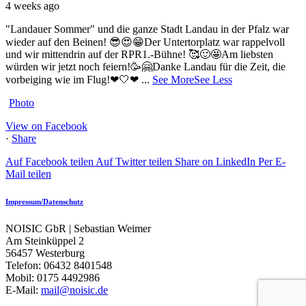
4 weeks ago
"Landauer Sommer" und die ganze Stadt Landau in der Pfalz war
wieder auf den Beinen! 😎😍😁
Der Untertorplatz war rappelvoll
und wir mittendrin auf der RPR1.-Bühne! 🥰🙂🤩
Am liebsten
würden wir jetzt noch feiern!🥳🤗
Danke Landau für die Zeit, die
vorbeiging wie im Flug!❤🤍❤
...
See More
See Less
Photo
View on Facebook
·
Share
Auf Facebook teilen
Auf Twitter teilen
Share on LinkedIn
Per E-
Mail teilen
Impressum/Datenschutz
NOISIC GbR | Sebastian Weimer
Am Steinküppel 2
56457 Westerburg
Telefon: 06432 8401548
Mobil: 0175 4492986
E-Mail:
mail@noisic.de