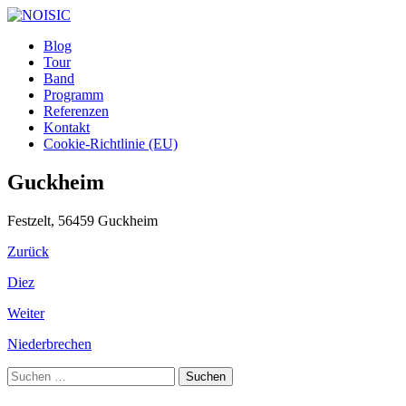
Blog
Tour
Band
Programm
Referenzen
Kontakt
Cookie-Richtlinie (EU)
Guckheim
Festzelt, 56459 Guckheim
Zurück
Diez
Weiter
Niederbrechen
Suchen
nach: